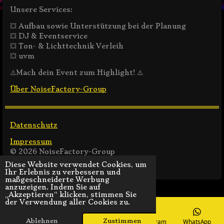
Unsere Services:
💥 Aufbau sowie Unterstützung bei der Planung
💥 DJ & Eventservice
💥 Ton- & Lichttechnik Verleih
💥 uvm
⚠️Mach dein Event zum Highlight! ⚠️
Über NoiseFactory-Group
Datenschutz
Impressum
© 2026 NoiseFactory-Group
Mit Unterstützung von
Webador
Diese Website verwendet Cookies, um
Ihr Erlebnis zu verbessern und
maßgeschneiderte Werbung
anzuzeigen. Indem Sie auf
„Akzeptieren“ klicken, stimmen Sie
der Verwendung aller Cookies zu.
Ablehnen
Zustimmen
Email
Phone
Map
Instagram
WhatsApp